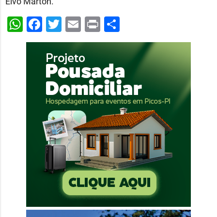
Elvo Marton.
WhatsApp
Facebook
Twitter
Email
Print
Share