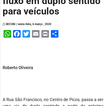
fluxo em duplo sentido
para veículos
SECOM / sexta-feira, 6 março , 2020
WhatsApp
Facebook
Twitter
Email
Print
Share
Roberto Oliveira
A Rua São Francisco, no Centro de Picos, passa a ser
uma via de duplo sentindo a partir da próxima