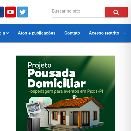
Buscar no site
cia
Atos e publicações
Contato
Acesso restrito