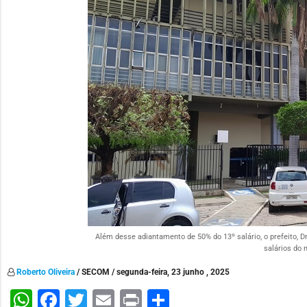
Além desse adiantamento de 50% do 13º salário, o prefeito, D
salários do 
Roberto Oliveira
/ SECOM / segunda-feira, 23 junho , 2025
WhatsApp
Facebook
Twitter
Email
Print
Share