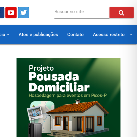
Buscar no site
cia
Atos e publicações
Contato
Acesso restrito