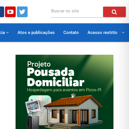
Buscar no site
cia
Atos e publicações
Contato
Acesso restrito