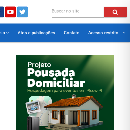
Buscar no site
cia
Atos e publicações
Contato
Acesso restrito