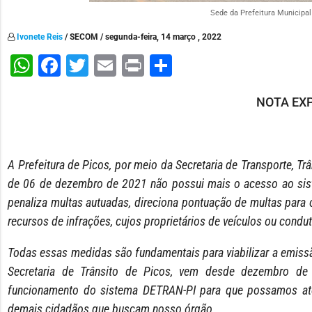
Sede da Prefeitura Municipal 
Ivonete Reis
/ SECOM / segunda-feira, 14 março , 2022
WhatsApp
Facebook
Twitter
Email
Print
Share
NOTA EXP
A Prefeitura de Picos, por meio da Secretaria de Transporte, T
de 06 de dezembro de 2021 não possui mais o acesso ao sis
penaliza multas autuadas, direciona pontuação de multas para o
recursos de infrações, cujos proprietários de veículos ou condu
Todas essas medidas são fundamentais para viabilizar a emiss
Secretaria de Trânsito de Picos, vem desde dezembro de 
funcionamento do sistema DETRAN-PI para que possamos ate
demais cidadãos que buscam nosso órgão.