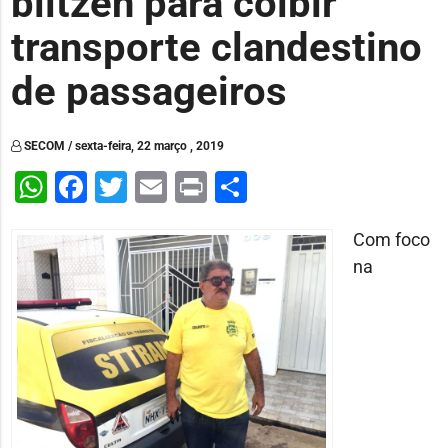
blitzen para coibir
transporte clandestino
de passageiros
SECOM / sexta-feira, 22 março , 2019
WhatsApp
Facebook
Twitter
Email
Print
Share
Com foco
na