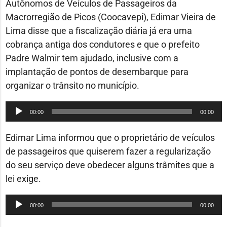
Autônomos de Veículos de Passageiros da
Macrorregião de Picos (Coocavepi), Edimar Vieira de
Lima disse que a fiscalização diária já era uma
cobrança antiga dos condutores e que o prefeito
Padre Walmir tem ajudado, inclusive com a
implantação de pontos de desembarque para
organizar o trânsito no município.
Tocador
00:00
00:00
de
áudio
Edimar Lima informou que o proprietário de veículos
de passageiros que quiserem fazer a regularização
do seu serviço deve obedecer alguns trâmites que a
lei exige.
Tocador
00:00
00:00
de