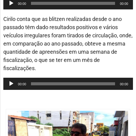
Tocador
00:00
00:00
de
áudio
Cirilo conta que as blitzen realizadas desde o ano
passado têm dado resultados positivos e vários
veículos irregulares foram tirados de circulação, onde,
em comparação ao ano passado, obteve a mesma
quantidade de apreensões em uma semana de
fiscalização, o que se ter em um mês de
fiscalizações.
Tocador
00:00
00:00
de
áudio