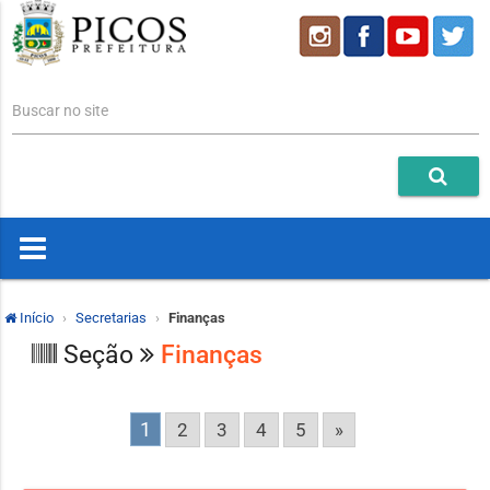
Buscar no site
Início
Secretarias
Finanças
Seção
Finanças
1
2
3
4
5
»