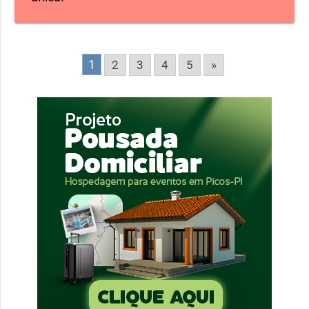
1
2
3
4
5
»