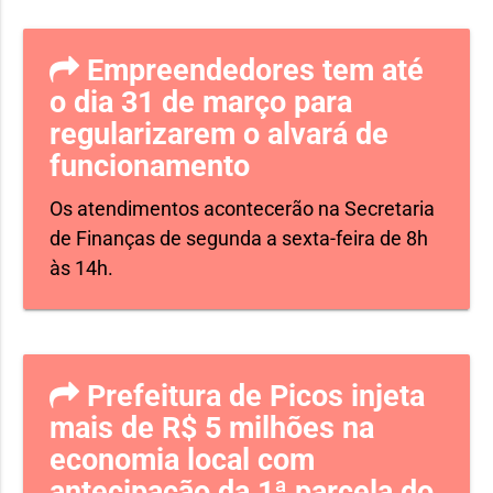
Empreendedores tem até
o dia 31 de março para
regularizarem o alvará de
funcionamento
Os atendimentos acontecerão na Secretaria
de Finanças de segunda a sexta-feira de 8h
às 14h.
Prefeitura de Picos injeta
mais de R$ 5 milhões na
economia local com
antecipação da 1ª parcela do