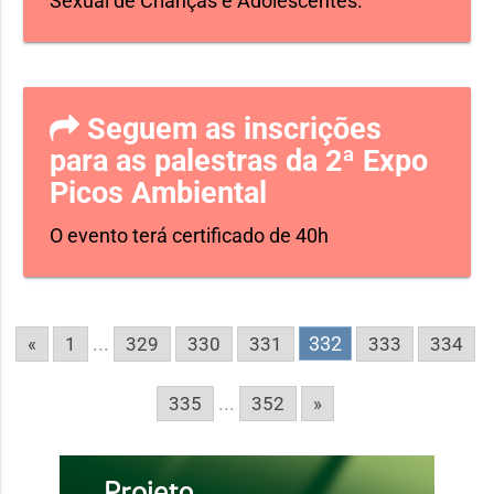
Sexual de Crianças e Adolescentes.
Seguem as inscrições
para as palestras da 2ª Expo
Picos Ambiental
O evento terá certificado de 40h
...
332
«
1
329
330
331
333
334
...
335
352
»