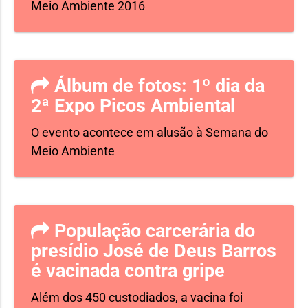
Meio Ambiente 2016
Álbum de fotos: 1º dia da
2ª Expo Picos Ambiental
O evento acontece em alusão à Semana do
Meio Ambiente
População carcerária do
presídio José de Deus Barros
é vacinada contra gripe
Além dos 450 custodiados, a vacina foi