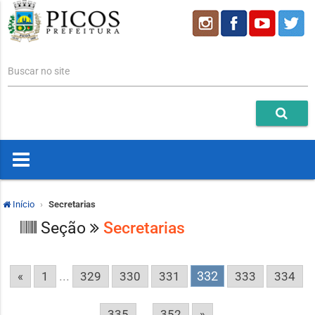
Buscar no site
Início
Secretarias
Seção
Secretarias
...
332
«
1
329
330
331
333
334
...
335
352
»