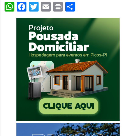
WhatsApp
Facebook
Twitter
Email
Print
Share