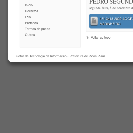
PEDRO SEGUND
Início
segunda-feira, 8 de dezembro 
Decretos
Leis
LEI 3418-2025 LO
Portarias
MARINHEIRO
Termos de posse
Outros
Voltar ao topo
Setor de Tecnologia da Informação - Prefeitura de Picos Piauí.