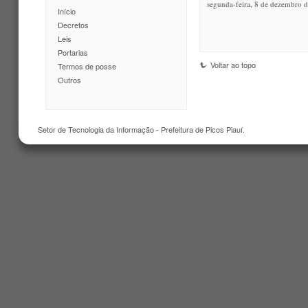
segunda-feira, 8 de dezembro 
Início
Decretos
Leis
Portarias
Voltar ao topo
Termos de posse
Outros
Setor de Tecnologia da Informação - Prefeitura de Picos Piauí.