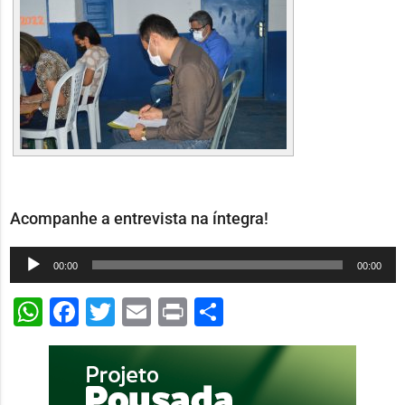
Acompanhe a entrevista na íntegra!
Tocador
00:00
00:00
de
WhatsApp
Facebook
Twitter
Email
Print
Share
áudio