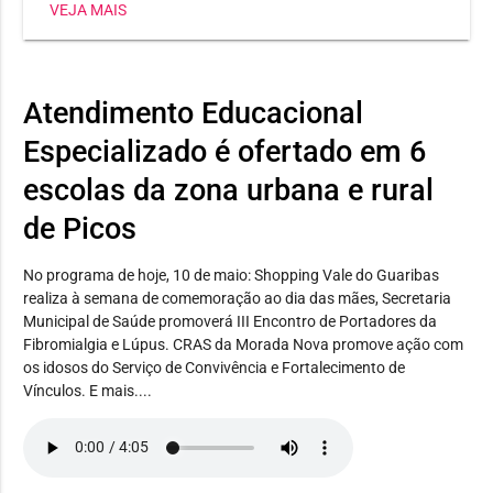
VEJA MAIS
Heli Nunes, já conquistou três medalhas, sendo dois
ouros e uma prata. Já a estudante Maria Jhulya
conseguiu duas pratas em corrida 150m e salto em
distância. E Wilker Eduardo levou bronze no lançamento
Atendimento Educacional
de disco.
Especializado é ofertado em 6
escolas da zona urbana e rural
de Picos
No programa de hoje, 10 de maio: Shopping Vale do Guaribas
realiza à semana de comemoração ao dia das mães, Secretaria
Municipal de Saúde promoverá III Encontro de Portadores da
Fibromialgia e Lúpus. CRAS da Morada Nova promove ação com
os idosos do Serviço de Convivência e Fortalecimento de
Vínculos. E mais....