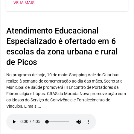
VEJA MAIS
Heli Nunes, já conquistou três medalhas, sendo dois
ouros e uma prata. Já a estudante Maria Jhulya
conseguiu duas pratas em corrida 150m e salto em
distância. E Wilker Eduardo levou bronze no lançamento
Atendimento Educacional
de disco.
Especializado é ofertado em 6
escolas da zona urbana e rural
de Picos
No programa de hoje, 10 de maio: Shopping Vale do Guaribas
realiza à semana de comemoração ao dia das mães, Secretaria
Municipal de Saúde promoverá III Encontro de Portadores da
Fibromialgia e Lúpus. CRAS da Morada Nova promove ação com
os idosos do Serviço de Convivência e Fortalecimento de
Vínculos. E mais....