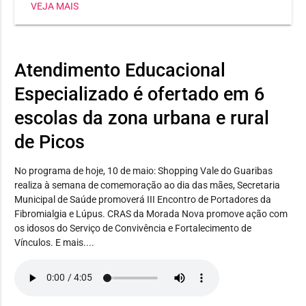
VEJA MAIS
Heli Nunes, já conquistou três medalhas, sendo dois
ouros e uma prata. Já a estudante Maria Jhulya
conseguiu duas pratas em corrida 150m e salto em
distância. E Wilker Eduardo levou bronze no lançamento
Atendimento Educacional
de disco.
Especializado é ofertado em 6
escolas da zona urbana e rural
de Picos
No programa de hoje, 10 de maio: Shopping Vale do Guaribas
realiza à semana de comemoração ao dia das mães, Secretaria
Municipal de Saúde promoverá III Encontro de Portadores da
Fibromialgia e Lúpus. CRAS da Morada Nova promove ação com
os idosos do Serviço de Convivência e Fortalecimento de
Vínculos. E mais....